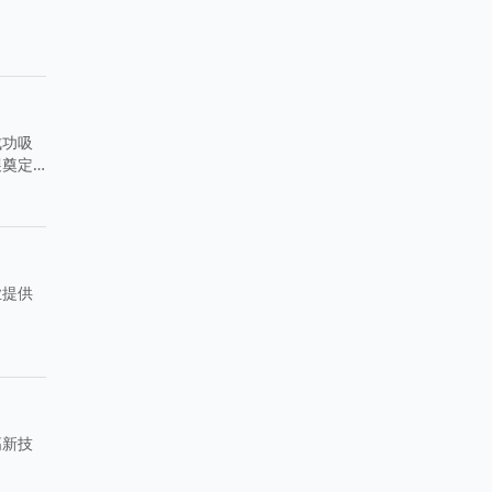
成功吸
展奠定
业提供
高新技