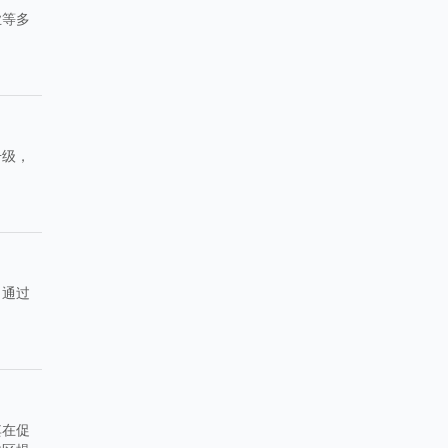
业等多
升级，
。通过
其在促