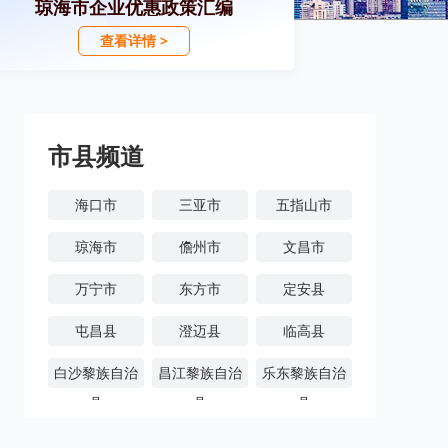
琼海市企业优惠政策汇编
查看详情 >
市县频道
海口市
三亚市
五指山市
琼海市
儋州市
文昌市
万宁市
东方市
定安县
屯昌县
澄迈县
临高县
白沙黎族自治
昌江黎族自治
乐东黎族自治
县
县
县
陵水黎族自治
保亭黎族苗族
琼中黎族苗族
县
自治县
自治县